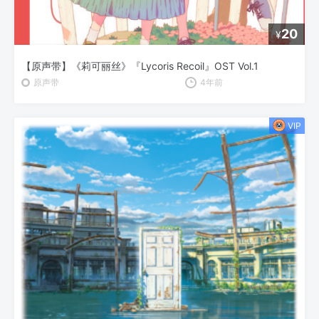
20
¥
【原声带】《莉可丽丝》『Lycoris Recoil』OST Vol.1
原声带
4年前