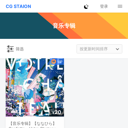
CG STAION
登录
音乐专辑
筛选
按更新时间排序
20
¥
【音乐专辑】【ななひら】