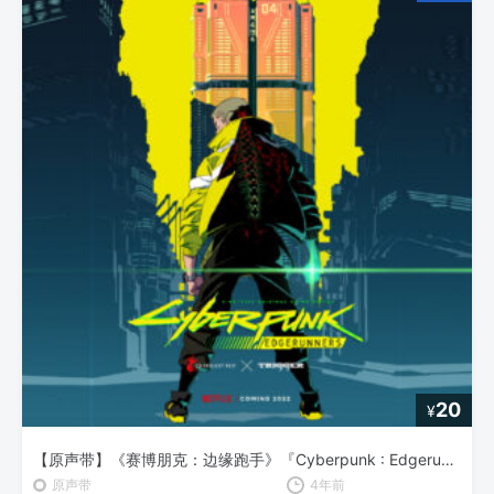
20
¥
【原声带】《赛博朋克：边缘跑手》『Cyberpunk : Edgerunners』OP/ED E.P OST
原声带
4年前