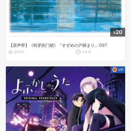
20
¥
【原声带】《铃芽的门锁》『すずめの戸締まり』OST
原声带
4年前