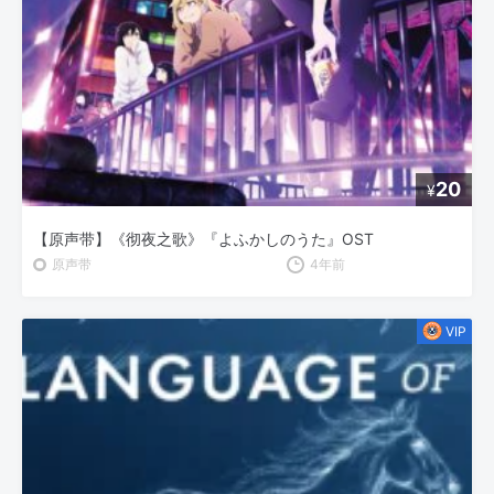
20
¥
【原声带】《彻夜之歌》『よふかしのうた』OST
原声带
4年前