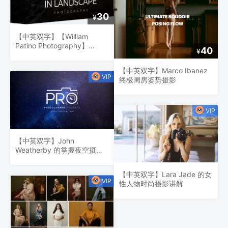
30
¥
【中英双字】【William
Patino Photography】
40
¥
William Patino 在风景摄影中
营造氛围
【中英双字】Marco Ibanez
终极闺房姿势摄影
【中英双字】John
Weatherby 的掌握夜空摄影
教程
【中英双字】Lara Jade 的女
性人物时尚摄影讲解