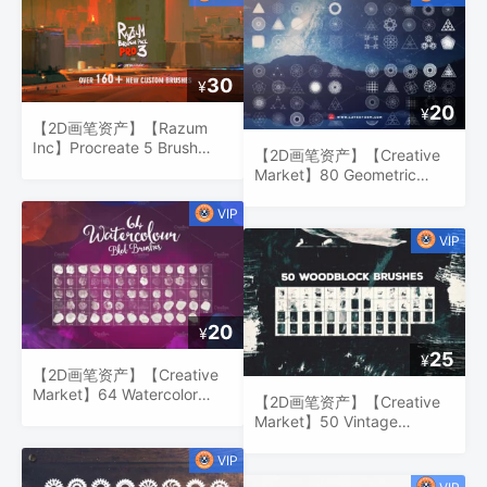
30
¥
20
¥
【2D画笔资产】【Razum
Inc】Procreate 5 Brush
【2D画笔资产】【Creative
Pack PRO 3
Market】80 Geometric
Shape Brushes
20
¥
25
¥
【2D画笔资产】【Creative
Market】64 Watercolor
【2D画笔资产】【Creative
Blob Brushes
Market】50 Vintage
Woodblock Brushes