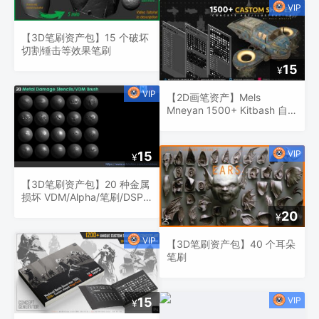
【3D笔刷资产包】15 个破坏
切割锤击等效果笔刷
15
¥
【2D画笔资产】Mels
Mneyan 1500+ Kitbash 自定
义形状笔刷组合包
15
¥
【3D笔刷资产包】20 种金属
损坏 VDM/Alpha/笔刷/DSP
vol.1
20
¥
【3D笔刷资产包】40 个耳朵
笔刷
15
¥