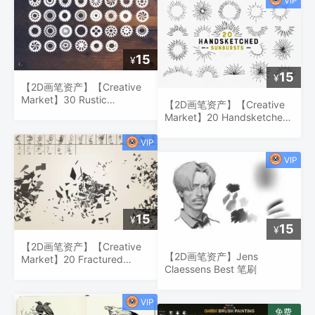
15
¥
15
¥
【2D画笔资产】【Creative
Market】30 Rustic
【2D画笔资产】【Creative
Cogwheel Brushes
Market】20 Handsketched
Sunburst Brushes
15
¥
15
¥
【2D画笔资产】【Creative
【2D画笔资产】Jens
Market】20 Fractured
Claessens Best 笔刷
Shatter Brushes