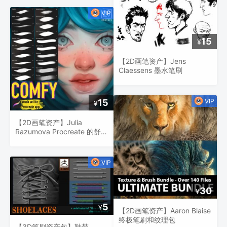
15
¥
【2D画笔资产】Jens
Claessens 墨水笔刷
15
¥
【2D画笔资产】Julia
Razumova Procreate 的舒适
画笔
30
¥
5
¥
【2D画笔资产】Aaron Blaise
终极笔刷和纹理包
【3D笔刷资产包】鞋带