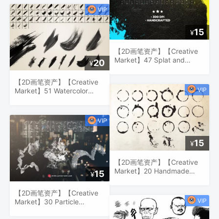
15
¥
【2D画笔资产】【Creative
Market】47 Splat and
20
¥
Spray Pro Brushes
【2D画笔资产】【Creative
Market】51 Watercolor
Brushes
15
¥
【2D画笔资产】【Creative
Market】20 Handmade
15
¥
Coffee Stain Brushes
【2D画笔资产】【Creative
Market】30 Particle
Brushes