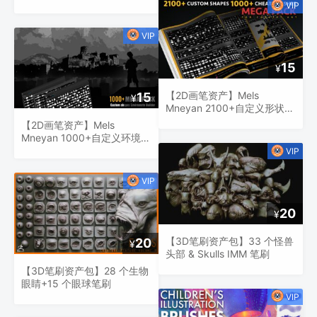
15
¥
【2D画笔资产】Mels
15
¥
Mneyan 2100+自定义形状＆
1000+ Cheat 笔刷组合包
【2D画笔资产】Mels
Mneyan 1000+自定义环境形
状笔刷组合包 Part 1
20
¥
【3D笔刷资产包】33 个怪兽
20
¥
头部 & Skulls IMM 笔刷
【3D笔刷资产包】28 个生物
眼睛+15 个眼球笔刷