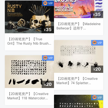
35
¥
【2D画笔资产】【Madeleine
Bellwoar】适用于
35
¥
Photoshop 和 Procreate 的
儿童插图画笔
【2D画笔资产】【True
Grit】The Rusty Nib Brush
Pack
20
¥
【2D画笔资产】【Creative
Market】74 Splatter
20
¥
Brushes
【2D画笔资产】【Creative
Market】118 Watercolor
Brushes