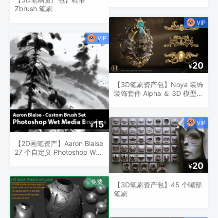
Zbrush 笔刷
20
¥
【3D笔刷资产包】Noya 装饰
装饰套件 Alpha ＆ 3D 模型
Kitbash
15
¥
【2D画笔资产】Aaron Blaise
27 个自定义 Photoshop Wet
Media 笔刷
20
¥
【3D笔刷资产包】45 个嘴部
笔刷