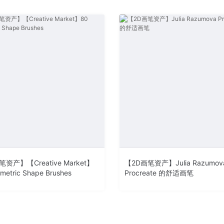
资产】【Creative Market】
【2D画笔资产】Julia Razumov
metric Shape Brushes
Procreate 的舒适画笔