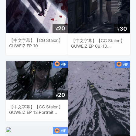
20
30
¥
¥
【中文字幕】【CG Staion】
【中文字幕】【CG Staion】
GUWEIZ EP 10
GUWEIZ EP 09-10
Greyscale to Color
20
¥
【中文字幕】【CG Staion】
GUWEIZ EP 12 Portrait
Quick Guide