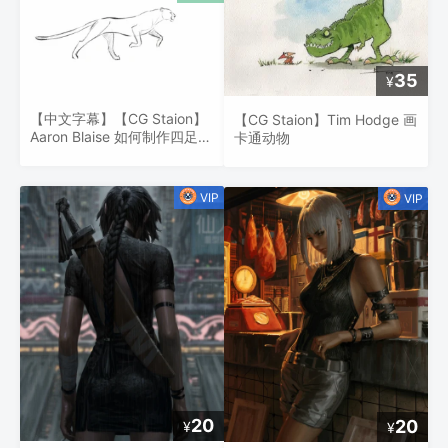
35
¥
【中文字幕】【CG Staion】
【CG Staion】Tim Hodge 画
Aaron Blaise 如何制作四足奔
卡通动物
跑循环的动画
20
20
¥
¥