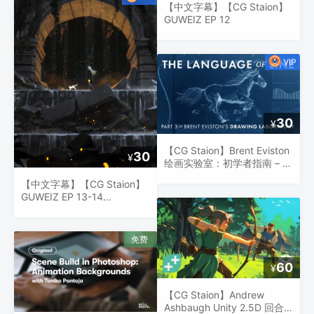
【中文字幕】【CG Staion】
GUWEIZ EP 12
30
¥
【CG Staion】Brent Eviston
30
¥
绘画实验室：初学者指南 – 掌
握线条的艺术
【中文字幕】【CG Staion】
GUWEIZ EP 13-14
Environments
60
¥
【CG Staion】Andrew
Ashbaugh Unity 2.5D 回合