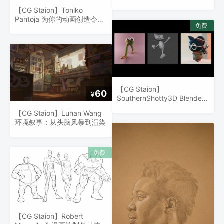
制角色扮演游戏开发
【CG Staion】Toniko
Pantoja 为你的动画创造令人
惊艳的场景
【CG Staion】
60
¥
SouthernShotty3D Blender
角色行走循环动画
【CG Staion】Luhan Wang
环境叙事：从头脑风暴到渲染
【CG Staion】Robert