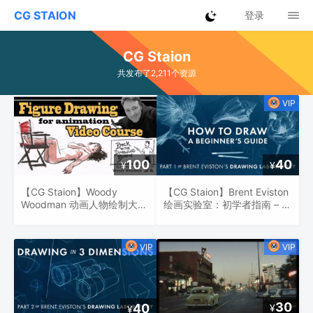
CG STAION
登录
CG Staion
共发布了2,211个资源
100
40
¥
¥
【CG Staion】Woody
【CG Staion】Brent Eviston
Woodman 动画人物绘制大师
绘画实验室：初学者指南 – 基
课
础绘画技巧全解析
30
40
¥
¥