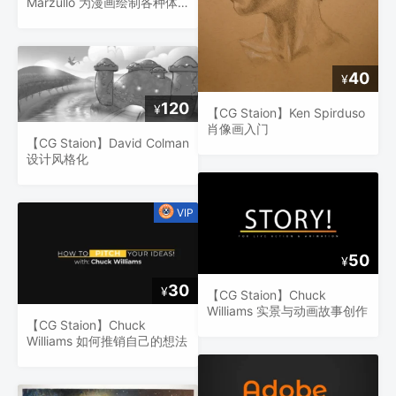
Marzullo 为漫画绘制各种体
型和比例
40
¥
120
¥
【CG Staion】Ken Spirduso
肖像画入门
【CG Staion】David Colman
设计风格化
50
¥
30
¥
【CG Staion】Chuck
Williams 实景与动画故事创作
【CG Staion】Chuck
Williams 如何推销自己的想法