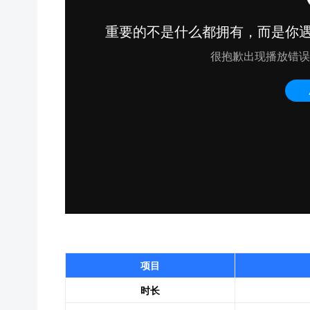
项目
时长