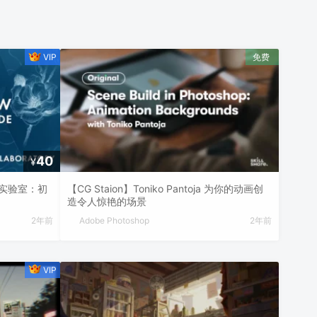
40
¥
 绘画实验室：初
【CG Staion】Toniko Pantoja 为你的动画创
造令人惊艳的场景
2年前
Adobe Photoshop
2年前