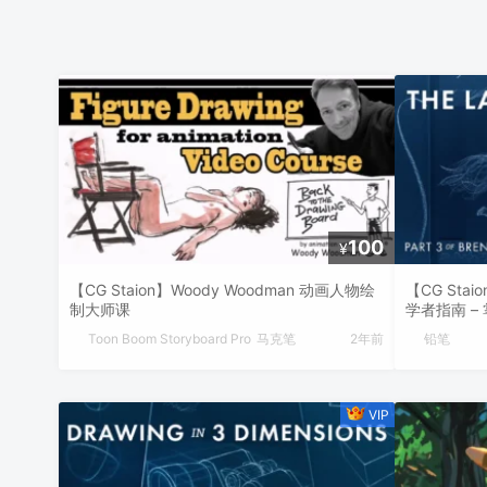
100
¥
【CG Staion】Woody Woodman 动画人物绘
【CG Stai
制大师课
学者指南 –
Toon Boom Storyboard Pro
马克笔
2年前
铅笔