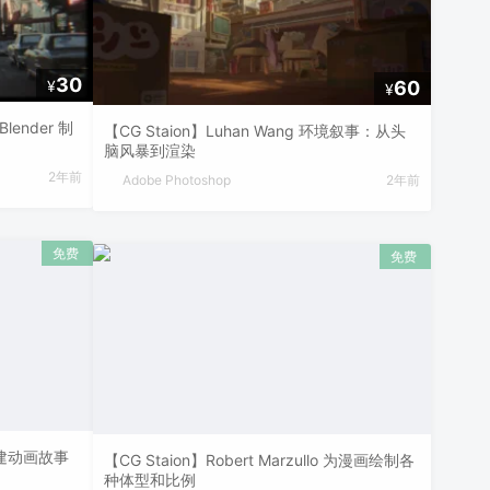
30
60
¥
¥
Blender 制
【CG Staion】Luhan Wang 环境叙事：从头
脑风暴到渲染
2年前
Adobe Photoshop
2年前
a 创建动画故事
【CG Staion】Robert Marzullo 为漫画绘制各
种体型和比例