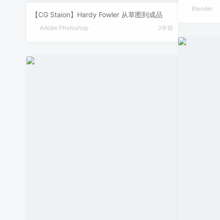
Blender
【CG Staion】Hardy Fowler 从草图到成品
Adobe Photoshop
2年前