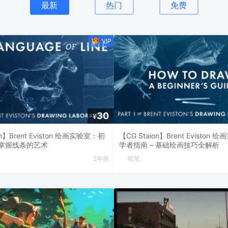
最新
热门
免费
30
¥
on】Brent Eviston 绘画实验室：初
【CG Staion】Brent Eviston
 掌握线条的艺术
学者指南 – 基础绘画技巧全解析
2年前
铅笔