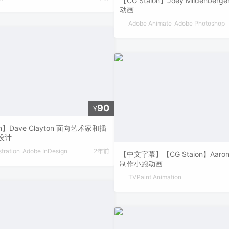
【CG Staion】Joey Mildenberge
动画
Adobe Animate
Adobe Photoshop
90
¥
on】Dave Clayton 面向艺术家和插
设计
stration
Adobe InDesign
2年前
【中文字幕】【CG Staion】Aaron 
制作小跑动画
TVPaint Animation