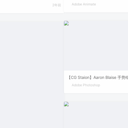
Adobe Animate
2年前
【CG Staion】Aaron Blaise 手
Adobe Photoshop