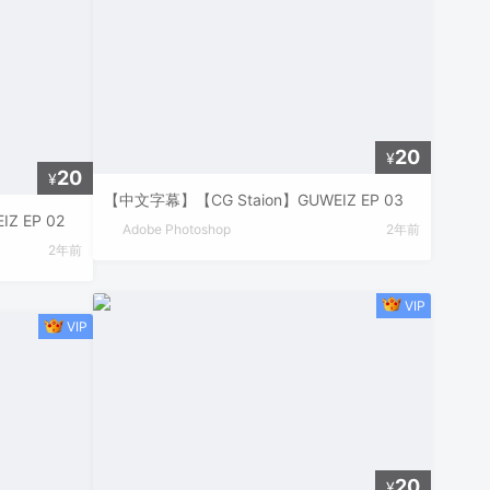
20
¥
20
¥
【中文字幕】【CG Staion】GUWEIZ EP 03
Z EP 02
Adobe Photoshop
2年前
2年前
20
¥