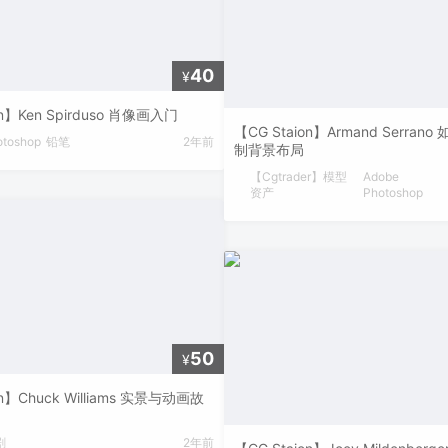
40
¥
on】Ken Spirduso 肖像画入门
【CG Staion】Armand Serra
otoshop
铅笔
2年前
制背景布局
【Cgtrader】模型
Adobe
资产
Photoshop
50
¥
on】Chuck Williams 实景与动画故
剧
2年前