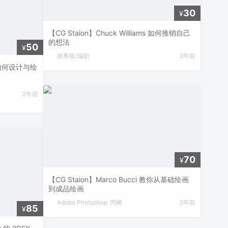
30
¥
【CG Staion】Chuck Williams 如何推销自己
的想法
50
¥
故事板/编剧
2年前
no 如何设计与绘
2年前
70
¥
【CG Staion】Marco Bucci 教你从基础绘画
到成品绘画
Adobe Photoshop
丙烯
2年前
85
¥