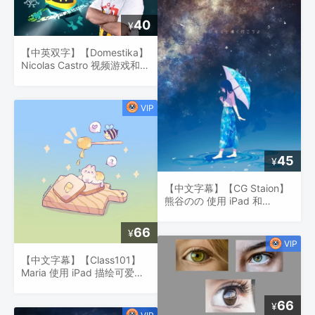
40
¥
【中英双字】【Domestika】
Nicolas Castro 视频游戏和应
用程序的角色设计
45
¥
【中文字幕】【CG Staion】
熊谷のの 使用 iPad 和
Procreate 传达氛围感的风景
画
66
¥
【中文字幕】【Class101】
Maria 使用 iPad 描绘可爱、
色彩缤纷的物体
66
¥