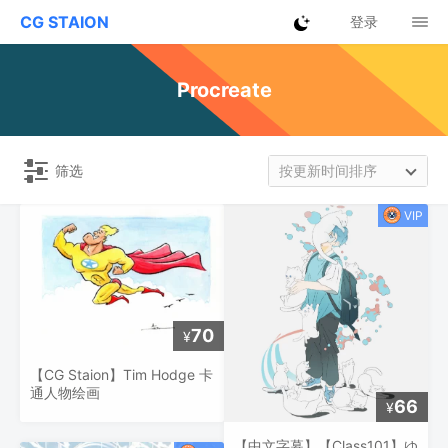
CG STAION
登录
Procreate
筛选
按更新时间排序
70
¥
【CG Staion】Tim Hodge 卡
通人物绘画
66
¥
【中文字幕】【Class101】ゆ