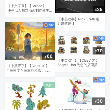
【中文字幕】【Coloso】
25
¥
HAVTZA 独立动画制作分步指
南
【中英双字】Nick Stath 电
影建筑设计
70
¥
66
¥
【中英双字】【Class101】
Angela Hao 为您的店面插图
【中英双字】【Class101】
带来生机、质感和温暖的氛围
fjsmu 学习色彩和光线，以鲜
艳的色彩描绘乡村风景
30
¥