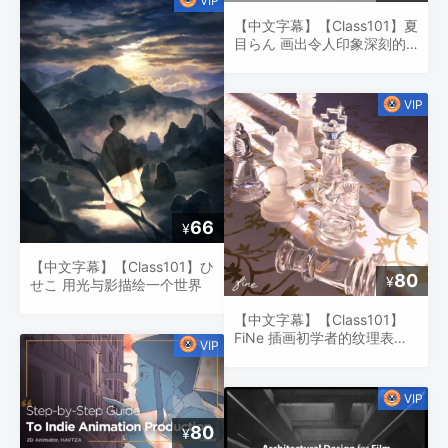
【中文字幕】【Class101】夏
目らん 画出令人印象深刻的
眼睛
66
¥
【中文字幕】【Class101】ひ
80
¥
せこ 用光与影描绘一个世界
【中文字幕】【Class101】
FiNe 插画初学者的纹理表达
基础知识
80
¥