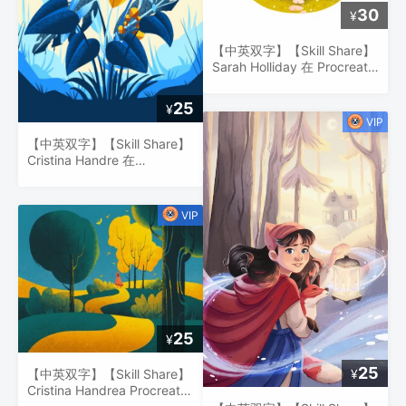
30
¥
【中英双字】【Skill Share】
Sarah Holliday 在 Procreate
中绘制房屋：描绘一个独特、
富有想象力的家
25
¥
【中英双字】【Skill Share】
Cristina Handre 在
Procreate 中设计受自然启发
的植物成分作画
25
¥
25
【中英双字】【Skill Share】
¥
Cristina Handrea Procreate