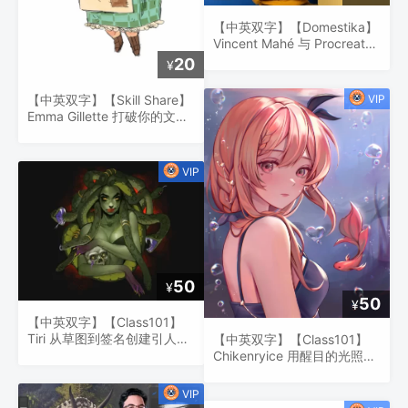
【中英双字】【Domestika】
Vincent Mahé 与 Procreate
的城市插图
20
¥
【中英双字】【Skill Share】
Emma Gillette 打破你的文体
陈规：如何通过仿真改进你的
角色设计
50
¥
50
¥
【中英双字】【Class101】
Tiri 从草图到签名创建引人注
【中英双字】【Class101】
目的插图
Chikenryice 用醒目的光照绘
制美丽的动漫人物