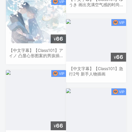
うき 画出充满空气感的时尚
全身插画
66
¥
【中文字幕】【Class101】ア
イノ 凸显心形图案的男孩插
66
¥
画
【中文字幕】【Class101】急
行2号 新手人物插画
66
¥