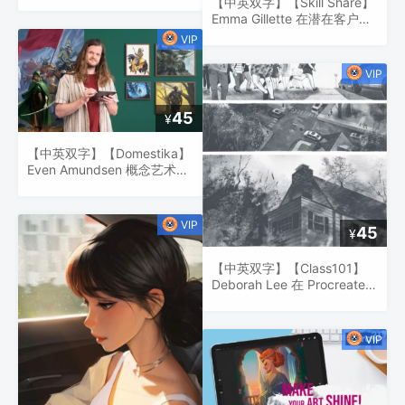
描绘童话般的风景
【中英双字】【Skill Share】
Emma Gillette 在潜在客户中
脱颖而出：创建一个能让你被
录用的插图作品集
45
¥
【中英双字】【Domestika】
Even Amundsen 概念艺术：
角色设计与世界构建
45
¥
【中英双字】【Class101】
Deborah Lee 在 Procreate
中设计详细的背景