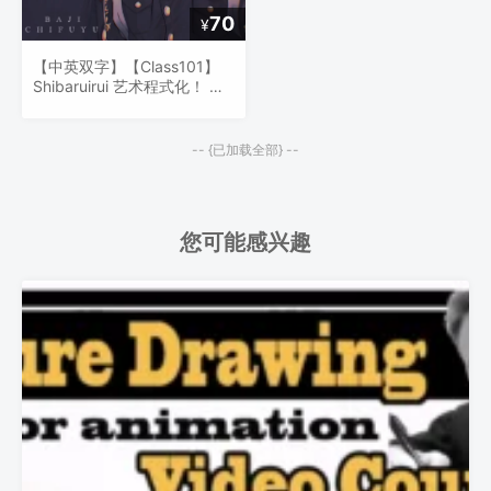
70
¥
【中英双字】【Class101】
Shibaruirui 艺术程式化！ 强
大而充满活力的插图指南
-- {已加载全部} --
您可能感兴趣