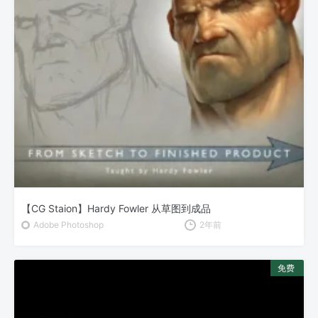
【CG Staion】Hardy Fowler 从草图到成品
Adobe Photoshop
2年前