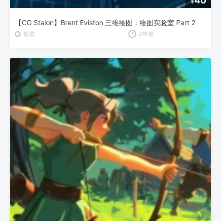
40
¥
【CG Staion】Brent Eviston 三维绘图：绘图实验室 Part 2
铅笔
2年前