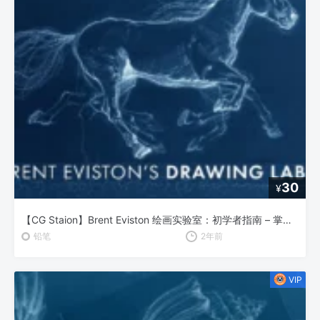
30
¥
【CG Staion】Brent Eviston 绘画实验室：初学者指南 – 掌握线条的艺术
铅笔
2年前