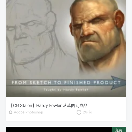
【CG Staion】Hardy Fowler 从草图到成品
Adobe Photoshop
2年前