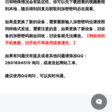
日和特殊情况会有延迟性。你可以先下载想看的视频教程
到本地，随后得到回复后获取到加密密码后在观看。
如果是更换了新的设备，需要重新输入加密密码也请按照
同样格式发送。需要注意的是，如果更换了新设备，旧设
备的加密密码就会回收，旧设备就无法播放。
【例如你的
手机换新，旧手机不再使用或者遗失。】
如果有问题没有提及或者其他问题请添加QQ：
2891894519 询问，或者发起网站工单。
建议使用QQ询问，可以实时沟通。