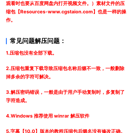
观看时也要从百度网盘内打开视频文件。）素材文件的压
缩包【Resources-www.cgstaion.com】也是一样的操
作。
常见问题解压问题：
1.压缩包没有全部下载。
2.压缩包重复下载导致压缩包名称后缀不一致，一般删除
掉多余的字符可解决。
3.解压密码错误，一般是由于用户手动复制时，多复制了
字符造成。
4.Windows 推荐使用 winrar 解压软件
5.字幕【10.0】版本的教程压缩包后缀名没有修改正确。