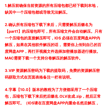
1.解压前确保当前资源的所有压缩包都已经下载到本地，
缺其中一个压缩包都或导致无法解压。
2.确认所有压缩包下载下来后，只需要解压后缀名为
【part1】的压缩包即可，所有压缩文件会自动解压。
只有
一个压缩包的直接解压即可，IOS 必须在百度网盘APP内
解压，如果在其他软件解压的话， 需要你上传到自己的百
度网盘APP，再打开视频文件选择加密播放器进行播放。
MAC需要下载一个支持分卷解压的解压软件。
3.VIP 资源解压密码为下载的提取码，免费的资源解压密
码获取方式在页面表格备注一栏有说明。
4.字幕【10.0】版本的教程为了方便都采用了一个压缩
包，压缩包下载下来后把后缀名.OLV改成.zip，然后正常
解压即可。（IOS请在百度网盘APP内重命名然后解压，