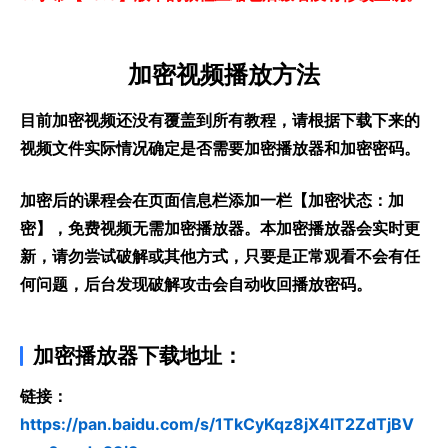
加密视频播放方法
目前加密视频还没有覆盖到所有教程，请根据下载下来的
视频文件实际情况确定是否需要加密播放器和加密密码。
加密后的课程会在页面信息栏添加一栏【加密状态：加
密】，免费视频无需加密播放器。本加密播放器会实时更
新，请勿尝试破解或其他方式，只要是正常观看不会有任
何问题，后台发现破解攻击会自动收回播放密码。
加密播放器下载地址：
链接：
https://pan.baidu.com/s/1TkCyKqz8jX4lT2ZdTjBV