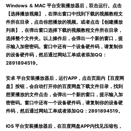
Windows ＆ MAC 平台
安装播放器后，双击运行。点击
【选择播放视频】，在弹出窗口中找到下载的视频教程文
件所在目录，点击你想播放的视频。或者点击【创建播放
列表】，在弹出窗口选择下载的视频教程文件所在目录，
选择整个文件夹。
以上操作后，会弹出一个新的窗口，提
示输入加密密码。窗口中还有一个设备硬件码，请复制你
的设备硬件码，然后通过网站工单或者添加QQ：
2891894519。
安卓 平台安装播放器后，运行APP，点击页面内【百度网
盘】按钮，会自动打开你的百度网盘下载文件目录，找到
想要播放的文件点击，会弹出一个新的窗口，提示输入加
密密码。窗口中还有一个设备硬件码，请复制你的设备硬
件码，然后通过网站工单或者添加QQ：2891894519。
IOS 平台安装播放器后，在百度网盘APP内找见压缩包，