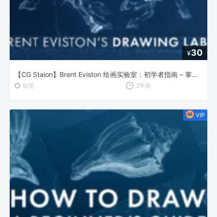
30
¥
【CG Staion】Brent Eviston 绘画实验室：初学者指南 – 掌握线条的艺术
铅笔
2年前