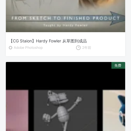
【CG Staion】Hardy Fowler 从草图到成品
Adobe Photoshop
2年前