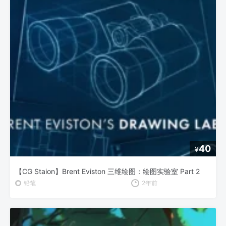
40
¥
【CG Staion】Brent Eviston 三维绘图：绘图实验室 Part 2
铅笔
2年前