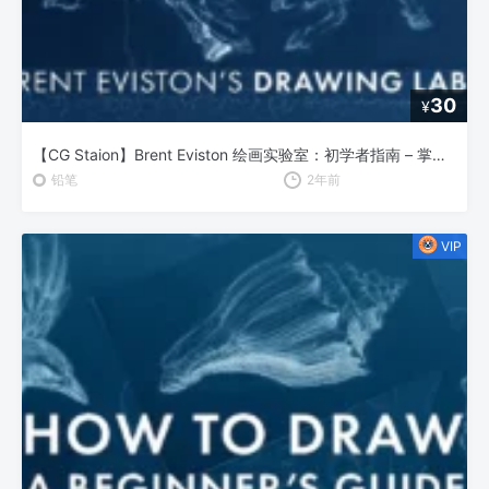
30
¥
【CG Staion】Brent Eviston 绘画实验室：初学者指南 – 掌握线条的艺术
铅笔
2年前