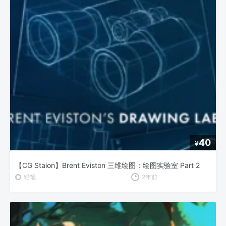
40
¥
【CG Staion】Brent Eviston 三维绘图：绘图实验室 Part 2
铅笔
2年前