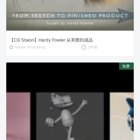
【CG Staion】Hardy Fowler 从草图到成品
Adobe Photoshop
2年前