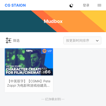
CG STAION
登录
Mudbox
筛选
按更新时间排序
66
¥
【中英双字】【CGMA】Pete
Zoppi 为电影和游戏创建高质
量角色
-- {已加载全部} --