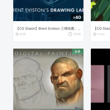
40
¥
【CG Staion】Brent Eviston 三维绘图：绘图实验室 Part 2
铅笔
2年前
Unity