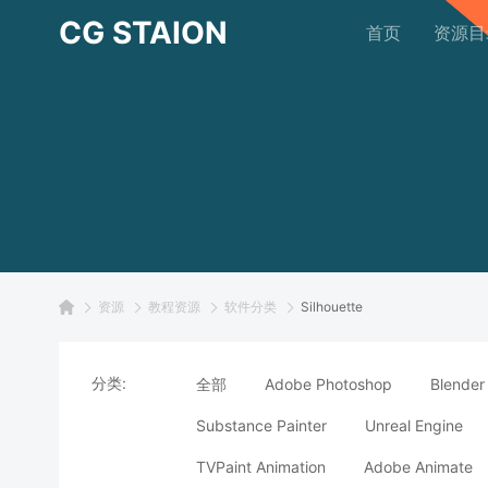
CG STAION
首页
资源目
资源
教程资源
软件分类
Silhouette
分类:
全部
Adobe Photoshop
Blender
Substance Painter
Unreal Engine
TVPaint Animation
Adobe Animate