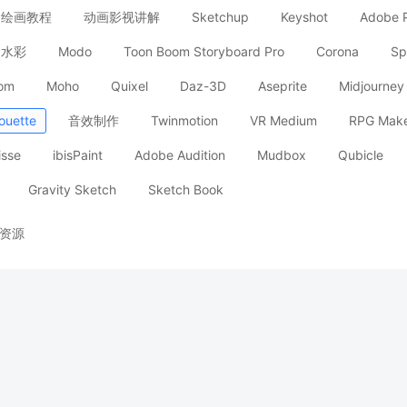
e】 绘画教程
动画影视讲解
Sketchup
Keyshot
Adobe 
水彩
Modo
Toon Boom Storyboard Pro
Corona
Sp
oom
Moho
Quixel
Daz-3D
Aseprite
Midjourney
houette
音效制作
Twinmotion
VR Medium
RPG Mak
isse
ibisPaint
Adobe Audition
Mudbox
Qubicle
Gravity Sketch
Sketch Book
资源