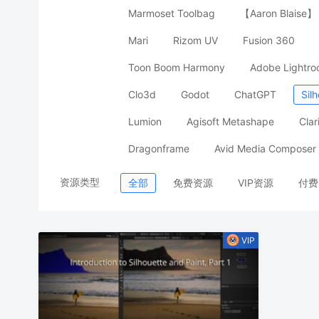
Marmoset Toolbag
【Aaron Blais
Mari
Rizom UV
Fusion 360
Toon Boom Harmony
Adobe Lightr
Clo3d
Godot
ChatGPT
Sil
Lumion
Agisoft Metashape
Clar
Dragonframe
Avid Media Composer
资源类型
全部
免费资源
VIP资源
付费