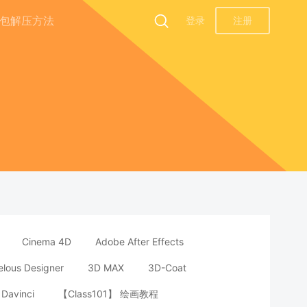
包解压方法
登录
注册
Cinema 4D
Adobe After Effects
lous Designer
3D MAX
3D-Coat
Davinci
【Class101】 绘画教程