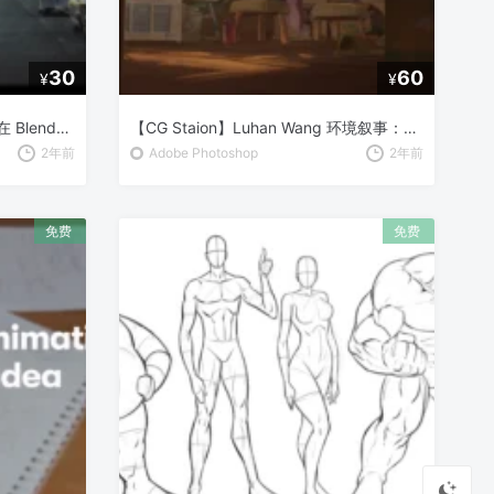
30
60
¥
¥
【CG Staion】Sime Bbugarija 在 Blender 制作 1950年代城市与汽车动画
【CG Staion】Luhan Wang 环境叙事：从头脑风暴到渲染
2年前
Adobe Photoshop
2年前