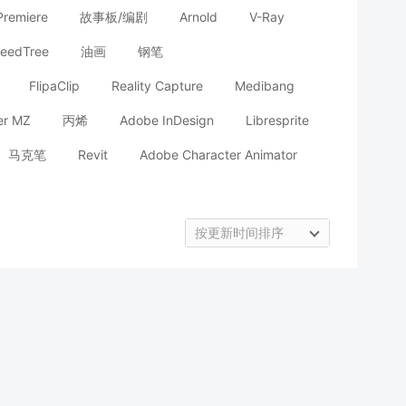
Premiere
故事板/编剧
Arnold
V-Ray
eedTree
油画
钢笔
FlipaClip
Reality Capture
Medibang
er MZ
丙烯
Adobe InDesign
Libresprite
马克笔
Revit
Adobe Character Animator
按更新时间排序