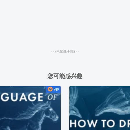
-- {已加载全部} --
您可能感兴趣