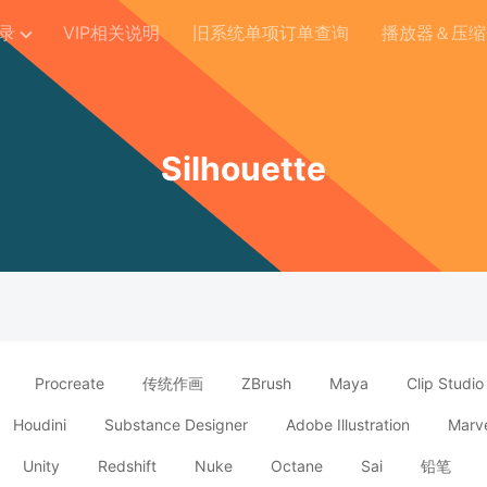
录
VIP相关说明
旧系统单项订单查询
播放器＆压缩
Silhouette
Procreate
传统作画
ZBrush
Maya
Clip Studio
Houdini
Substance Designer
Adobe Illustration
Marve
Unity
Redshift
Nuke
Octane
Sai
铅笔