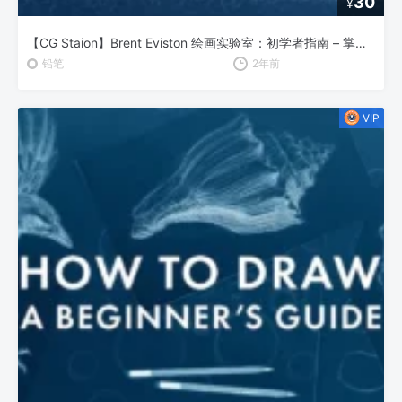
30
¥
【CG Staion】Brent Eviston 绘画实验室：初学者指南 – 掌握线条的艺术
铅笔
2年前