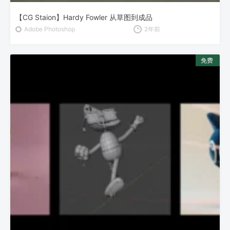
【CG Staion】Hardy Fowler 从草图到成品
Adobe Photoshop
2年前