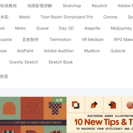
e】 绘画教程
动画影视讲解
Sketchup
Keyshot
Adobe 
水彩
Modo
Toon Boom Storyboard Pro
Corona
Sp
oom
Moho
Quixel
Daz-3D
Aseprite
Midjourney
houette
音效制作
Twinmotion
VR Medium
RPG Mak
isse
ibisPaint
Adobe Audition
Mudbox
Qubicle
Gravity Sketch
Sketch Book
资源