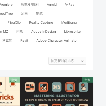
Premiere
故事板/编剧
Arnold
V-Ray
eedTree
油画
钢笔
FlipaClip
Reality Capture
Medibang
er MZ
丙烯
Adobe InDesign
Libresprite
马克笔
Revit
Adobe Character Animator
按更新时间排序