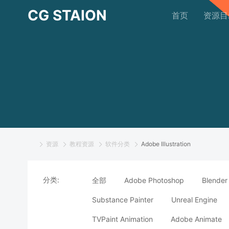
CG STAION
首页
资源目
资源
教程资源
软件分类
Adobe Illustration
分类:
全部
Adobe Photoshop
Blender
Substance Painter
Unreal Engine
TVPaint Animation
Adobe Animate