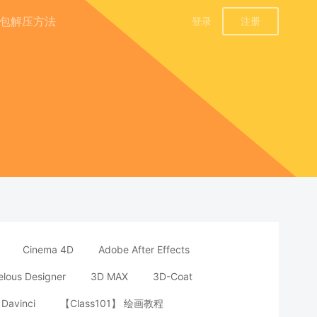
包解压方法
登录
注册
Cinema 4D
Adobe After Effects
lous Designer
3D MAX
3D-Coat
Davinci
【Class101】 绘画教程