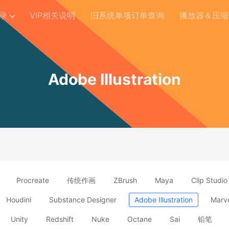
录
VIP相关说明
旧系统单项订单查询
播放器＆压缩
Adobe Illustration
Procreate
传统作画
ZBrush
Maya
Clip Studio
Houdini
Substance Designer
Adobe Illustration
Marve
Unity
Redshift
Nuke
Octane
Sai
铅笔