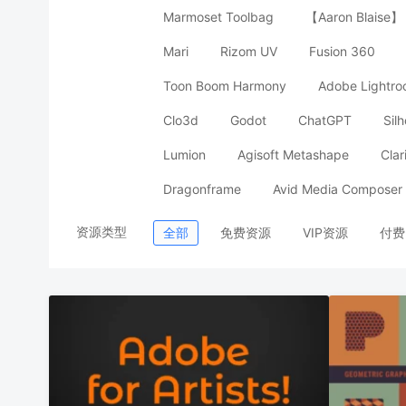
Marmoset Toolbag
【Aaron Blais
Mari
Rizom UV
Fusion 360
Toon Boom Harmony
Adobe Lightr
Clo3d
Godot
ChatGPT
Sil
Lumion
Agisoft Metashape
Clar
Dragonframe
Avid Media Composer
资源类型
全部
免费资源
VIP资源
付费