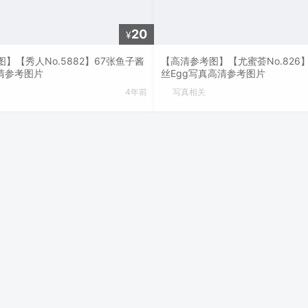
20
¥
】【秀人No.5882】67张鱼子酱
【高清参考图】【尤蜜荟No.826
高清参考图片
丝Egg写真高清参考图片
4年前
写真相关