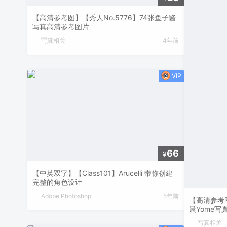
【高清参考图】【秀人No.5776】74张鱼子酱
写真高清参考图片
写真相关
4年前
66
¥
【中英双字】【Class101】Arucelli 带你创建
完整的角色设计
Adobe Photoshop
5年前
【高清参考图
晨Yome写
写真相关