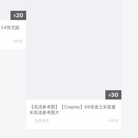
20
¥
】54张尤妮
4年前
30
¥
【高清参考图】【Cosplay】69张迷之呆梨夏
末高清参考图片
写真相关
4年前