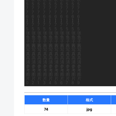
数量
格式
74
jpg