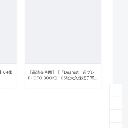
】64张
【高清参考图】【「Dearest」週プレ
PHOTO BOOK】105张大久保桜子写真
高清参考图片