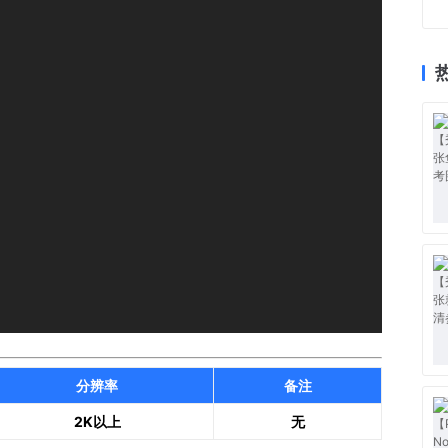
分辨率
备注
2K以上
无