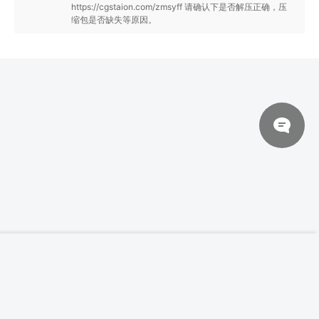
https://cgstaion.com/zmsyff 请确认下是否解压正确，压
缩包是否缺失等原因。
© 2026 网站对制作的字幕拥有版权，不对其他资源拥有版权，本站资源一律
【中英双字】【Class101】Arucelli 带你创建
登录下载
完整的角色设计
来自于用户上传，站长不具备充分的监控能力，如不慎侵犯到您的权益，请及
时联系站长，会尽快删除。