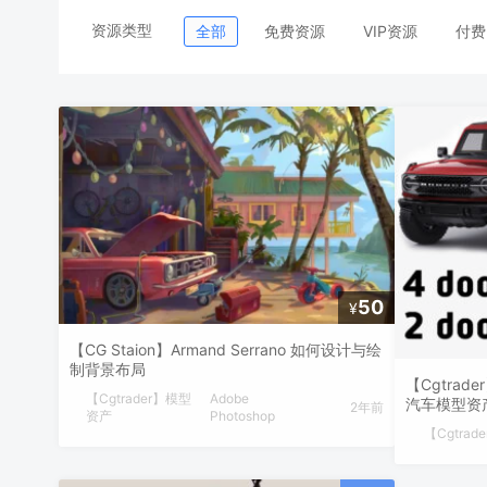
资源类型
全部
免费资源
VIP资源
付费
50
¥
【CG Staion】Armand Serrano 如何设计与绘
制背景布局
【Cgtrade
【Cgtrader】模型
Adobe
汽车模型资
2年前
资产
Photoshop
【Cgtra