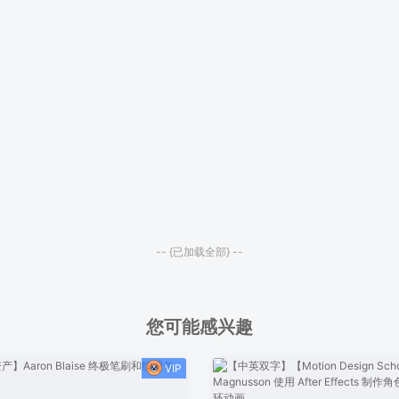
-- {已加载全部} --
您可能感兴趣