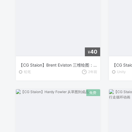
40
¥
【CG Staion】Brent Eviston 三维绘图：绘图实验室 Part 2
铅笔
2年前
Unity