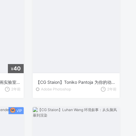
40
¥
【CG Staion】Brent Eviston 绘画实验室：初学者指南 – 基础绘画技巧全解析
【CG Staion】Toniko Pantoja 为你的动画创造令人惊艳的场景
2年前
Adobe Photoshop
2年前