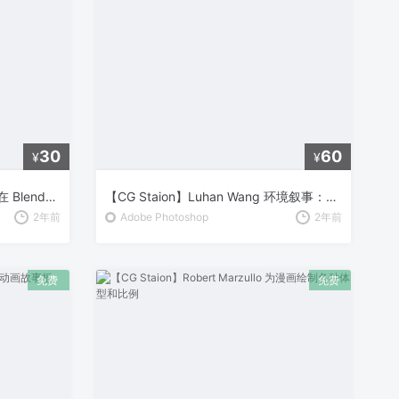
30
60
¥
¥
【CG Staion】Sime Bbugarija 在 Blender 制作 1950年代城市与汽车动画
【CG Staion】Luhan Wang 环境叙事：从头脑风暴到渲染
2年前
Adobe Photoshop
2年前