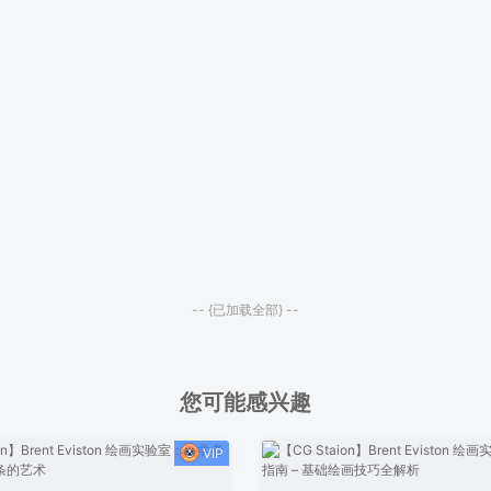
-- {已加载全部} --
您可能感兴趣