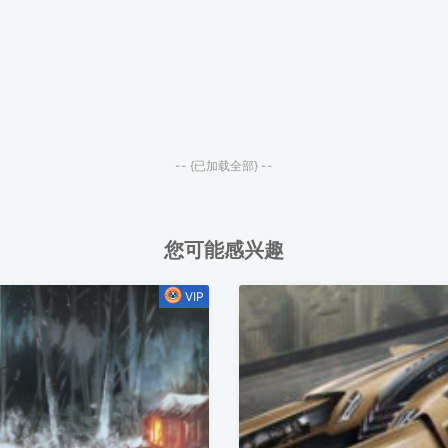
-- {已加载全部} --
您可能感兴趣