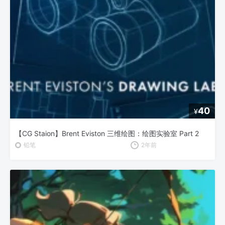
40
¥
【CG Staion】Brent Eviston 三维绘图：绘图实验室 Part 2
铅笔
2年前