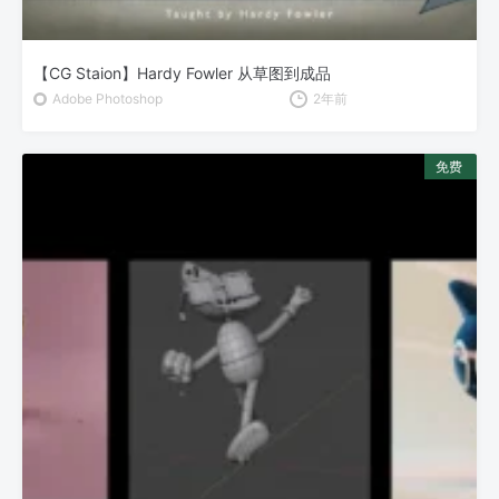
【CG Staion】Hardy Fowler 从草图到成品
Adobe Photoshop
2年前