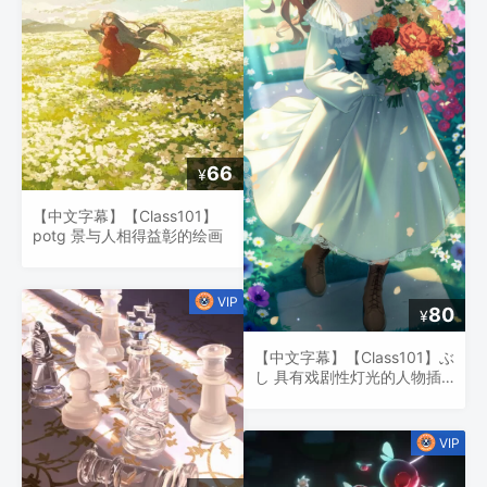
66
¥
【中文字幕】【Class101】
potg 景与人相得益彰的绘画
80
¥
【中文字幕】【Class101】ぶ
し 具有戏剧性灯光的人物插
图