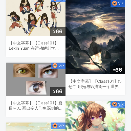
66
¥
【中文字幕】【Class101】
Lexin Yuan 在运动解剖学、
吸引力、姿势等方面绘制角色
66
¥
【中文字幕】【Class101】ひ
せこ 用光与影描绘一个世界
66
¥
【中文字幕】【Class101】夏
目らん 画出令人印象深刻的
眼睛