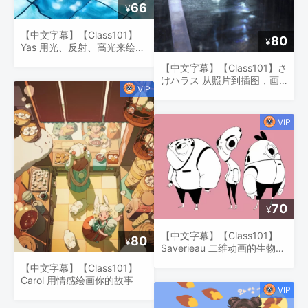
66
¥
【中文字幕】【Class101】
80
¥
Yas 用光、反射、高光来绘
画！
【中文字幕】【Class101】さ
けハラス 从照片到插图，画
出日本风景的一部分
70
¥
【中文字幕】【Class101】
80
¥
Saverieau 二维动画的生物设
计
【中文字幕】【Class101】
Carol 用情感绘画你的故事