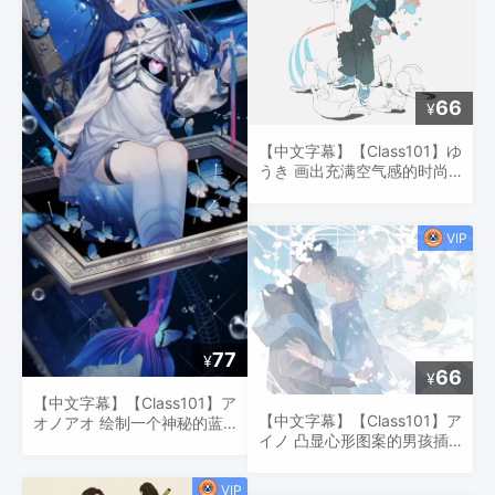
66
¥
【中文字幕】【Class101】ゆ
うき 画出充满空气感的时尚
全身插画
77
¥
66
¥
【中文字幕】【Class101】ア
【中文字幕】【Class101】ア
オノアオ 绘制一个神秘的蓝
イノ 凸显心形图案的男孩插
色世界！
画