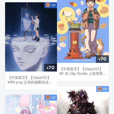
70
¥
70
¥
【中英双字】【Class101】
BF 在 Clip Studio 上使用受自
【中英双字】【Class101】
然启发的调色板设计和着色角
KRN.png 让你的插图传达强
色
烈的情感