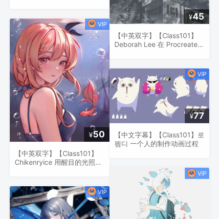
目的插图
45
¥
【中英双字】【Class101】
Deborah Lee 在 Procreate
中设计详细的背景
77
¥
50
¥
【中文字幕】【Class101】로
펨디 一个人的制作动画过程
【中英双字】【Class101】
Chikenryice 用醒目的光照绘
制美丽的动漫人物