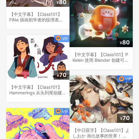
80
¥
【中文字幕】【Class101】
FiNe 插画初学者的纹理表达
基础知识
80
¥
【中文字幕】【Class101】P
Kelen 使用 Blender 创建可爱
的 3D 插图
70
¥
【中文字幕】【Class101】
Hammerings 从头到尾创建引
人注目的人物插图
70
¥
【中日双字】【Class101】よ
しおか 画出故事的世界！ 用