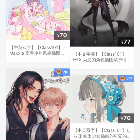
70
¥
77
¥
【中英双字】【Class101】
Maxxie 高青少年风格插图与
【中文字幕】【Class101】
您自己的品味
HEX 为您的角色插图赋予情
感和身份
70
¥
【中英双字】【Class101】し
らほ 画出少女插画的可爱的