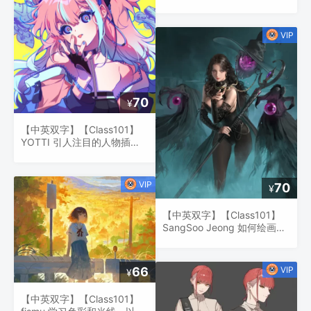
温暖的触感和质感绘制的数字
插图
70
¥
【中英双字】【Class101】
YOTTI 引人注目的人物插
图，将绘画技巧提升到一个新
水平的技巧
70
¥
【中英双字】【Class101】
SangSoo Jeong 如何绘画角
色
66
¥
【中英双字】【Class101】