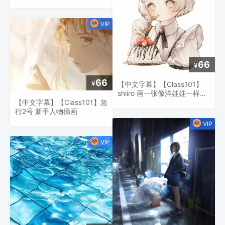
颜色
66
¥
66
¥
【中文字幕】【Class101】
shiiro 画一张像洋娃娃一样可
爱的女孩脸
【中文字幕】【Class101】急
行2号 新手人物插画