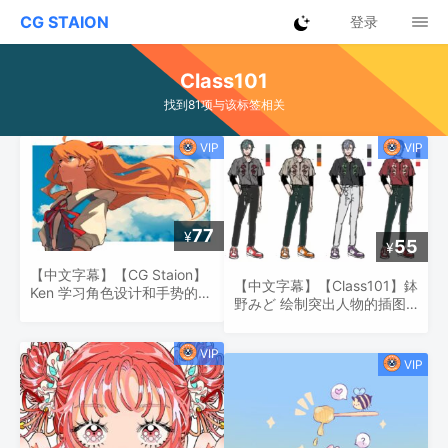
CG STAION
登录
Class101
找到81项与该标签相关
77
¥
55
¥
【中文字幕】【CG Staion】
【中文字幕】【Class101】鉢
Ken 学习角色设计和手势的无
野みど 绘制突出人物的插图
压力方法！
的实用插图制作课程