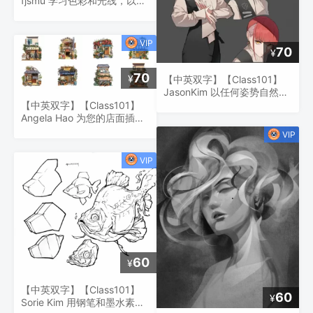
fjsmu 学习色彩和光线，以鲜
艳的色彩描绘乡村风景
70
¥
70
¥
【中英双字】【Class101】
JasonKim 以任何姿势自然地
绘制人体美学的人物插图
【中英双字】【Class101】
Angela Hao 为您的店面插图
带来生机、质感和温暖的氛围
60
¥
【中英双字】【Class101】
60
¥
Sorie Kim 用钢笔和墨水素描