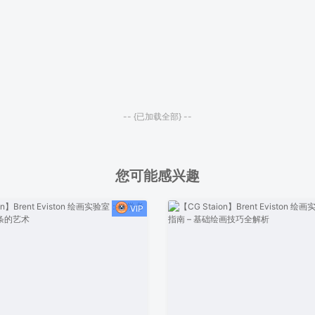
-- {已加载全部} --
您可能感兴趣