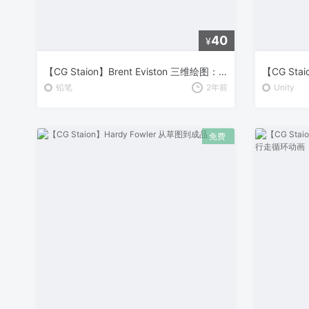
40
¥
【CG Staion】Brent Eviston 三维绘图：绘图实验室 Part 2
铅笔
2年前
Unity