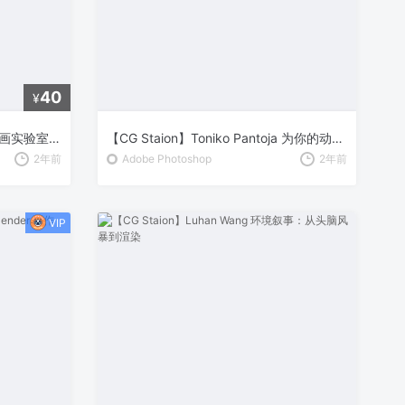
40
¥
【CG Staion】Brent Eviston 绘画实验室：初学者指南 – 基础绘画技巧全解析
【CG Staion】Toniko Pantoja 为你的动画创造令人惊艳的场景
2年前
Adobe Photoshop
2年前