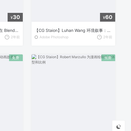
30
60
¥
¥
【CG Staion】Sime Bbugarija 在 Blender 制作 1950年代城市与汽车动画
【CG Staion】Luhan Wang 环境叙事：从头脑风暴到渲染
2年前
Adobe Photoshop
2年前