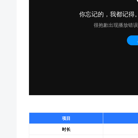
项目
时长