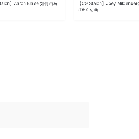
taion】Aaron Blaise 如何画马
【CG Staion】Joey Mildenber
2DFX 动画