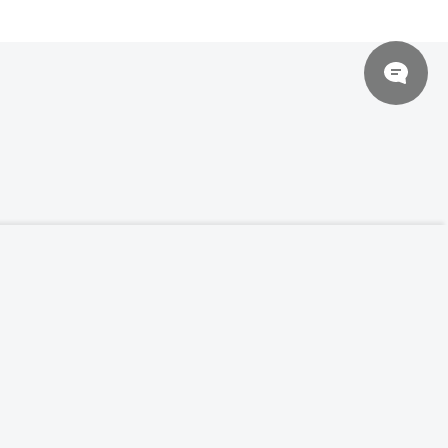
© 2026 网站对制作的字幕拥有版权，不对其他资源拥有版权，本站资源一律
【Texturing XYZ】30岁女性脸部映射贴图
登录下载
纹理 vol-25
来自于用户上传，站长不具备充分的监控能力，如不慎侵犯到您的权益，请及
时联系站长，会尽快删除。