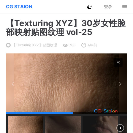
CG STAION
登录
【Texturing XYZ】30岁女性脸
部映射贴图纹理 vol-25
【Texturing XYZ】贴图纹理
788
4年前