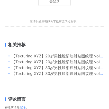
去登录
压缩包解压密码为下载所需的提取码。
相关推荐
【Texturing XYZ】20岁男性脸部映射贴图纹理 vol-08
【Texturing XYZ】20岁女性脸部映射贴图纹理 vol-54
【Texturing XYZ】30岁男性脸部映射贴图纹理 vol-65
【Texturing XYZ】30岁男性脸部映射贴图纹理 vol-63
评论留言
评论前请先
登录
。