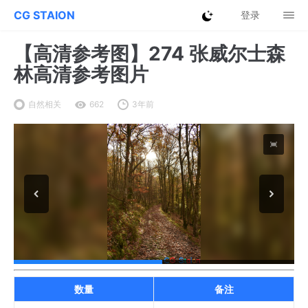
CG STAION
登录
【高清参考图】274 张威尔士森
林高清参考图片
自然相关
662
3年前
数量
备注