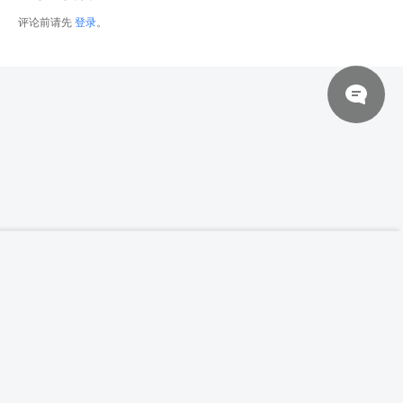
评论前请先
登录
。
© 2026 网站对制作的字幕拥有版权，不对其他资源拥有版权，本站资源一律
【高清参考图】301张非洲历史文物收藏高清
登录下载
参考图片
来自于用户上传，站长不具备充分的监控能力，如不慎侵犯到您的权益，请及
时联系站长，会尽快删除。