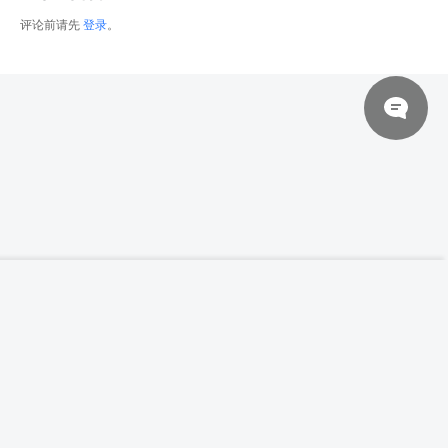
评论前请先
登录
。
© 2026 网站对制作的字幕拥有版权，不对其他资源拥有版权，本站资源一律
【高清参考图】1044张男性动作姿势高清参
登录下载
考图片
来自于用户上传，站长不具备充分的监控能力，如不慎侵犯到您的权益，请及
时联系站长，会尽快删除。