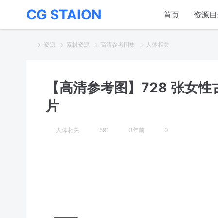
CG STAION
首页
资源目
资源
素材资源
高清参考图集
人体相关
【高清参考图】728 张女
片
人体相关
591
3年前
0