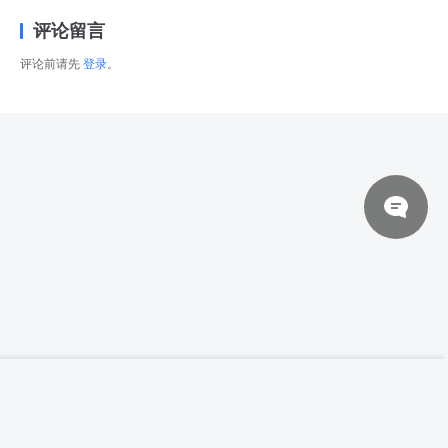
评论留言
评论前请先
登录
。
© 2026 网站对制作的字幕拥有版权，不对其他资源拥有版权，本站资源一律
【中英双字】【Learn Squared】Jorge R.
登录下载
Canedo E 动画运动设计
来自于用户上传，站长不具备充分的监控能力，如不慎侵犯到您的权益，请及
时联系站长，会尽快删除。