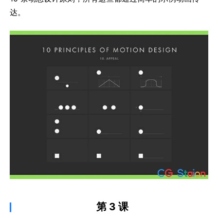
达。
第 3 课