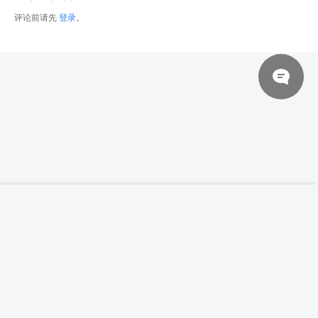
评论前请先
登录
。
© 2026 网站对制作的字幕拥有版权，不对其他资源拥有版权，本站资源一律
【高清参考图】1039张中世纪男女骑士动作
登录下载
姿态高清参考图片
来自于用户上传，站长不具备充分的监控能力，如不慎侵犯到您的权益，请及
时联系站长，会尽快删除。