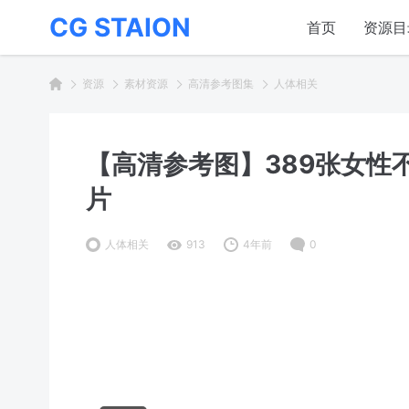
CG STAION
首页
资源目
资源
素材资源
高清参考图集
人体相关
【高清参考图】389张女性
片
人体相关
913
4年前
0