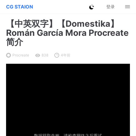
CG STAION
登录
【中英双字】【Domestika】
Román García Mora Procreate
简介
Procreate
838
4年前