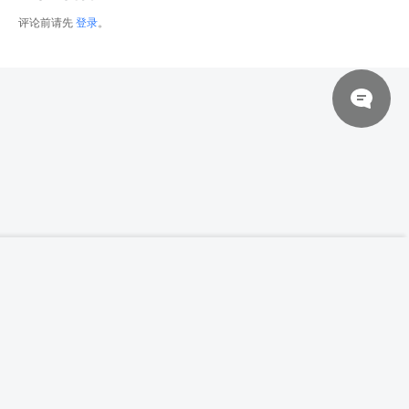
评论前请先
登录
。
© 2026 网站对制作的字幕拥有版权，不对其他资源拥有版权，本站资源一律
【高清参考图】1016张女性艺术行为动作姿
登录下载
态高清参考图片
来自于用户上传，站长不具备充分的监控能力，如不慎侵犯到您的权益，请及
时联系站长，会尽快删除。