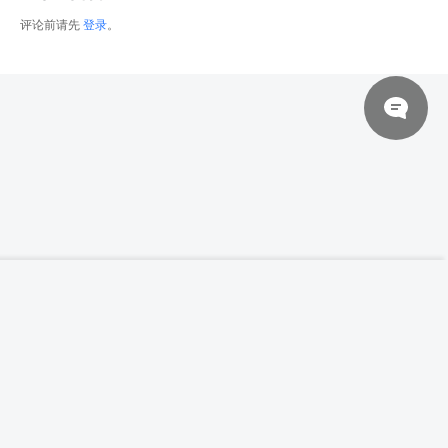
评论前请先
登录
。
© 2026 网站对制作的字幕拥有版权，不对其他资源拥有版权，本站资源一律
【高清参考图】353张女性丰腴体态高清参
登录下载
考图片
来自于用户上传，站长不具备充分的监控能力，如不慎侵犯到您的权益，请及
时联系站长，会尽快删除。