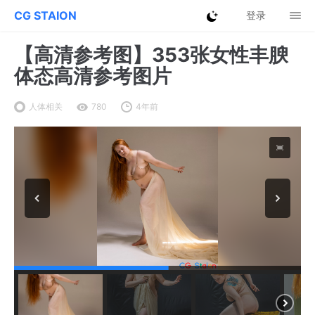
CG STAION
登录
【高清参考图】353张女性丰腴
体态高清参考图片
人体相关
780
4年前