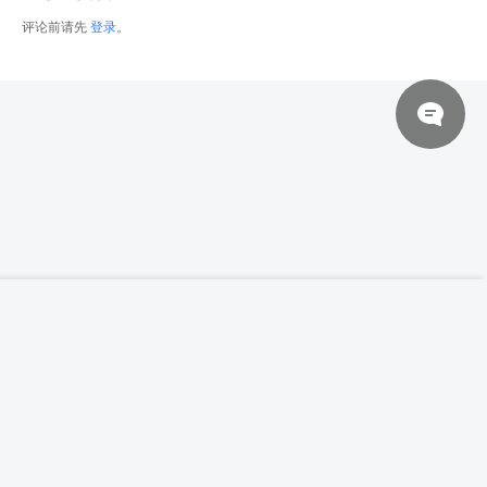
评论前请先
登录
。
© 2026 网站对制作的字幕拥有版权，不对其他资源拥有版权，本站资源一律
【高清参考图】247张女性水中艺术摄影＆水
登录下载
面高清参考图片
来自于用户上传，站长不具备充分的监控能力，如不慎侵犯到您的权益，请及
时联系站长，会尽快删除。