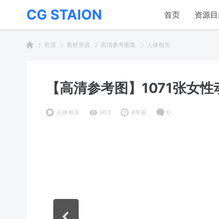
CG STAION
首页
资源目
资源
素材资源
高清参考图集
人体相关
【高清参考图】1071张女
人体相关
903
4年前
0