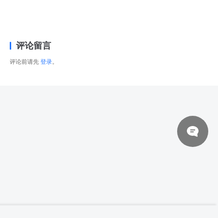
评论留言
评论前请先
登录
。
© 2026 网站对制作的字幕拥有版权，不对其他资源拥有版权，本站资源一律
【中英双字】【Domestika】Giacomo