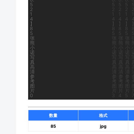
数量
格式
85
jpg