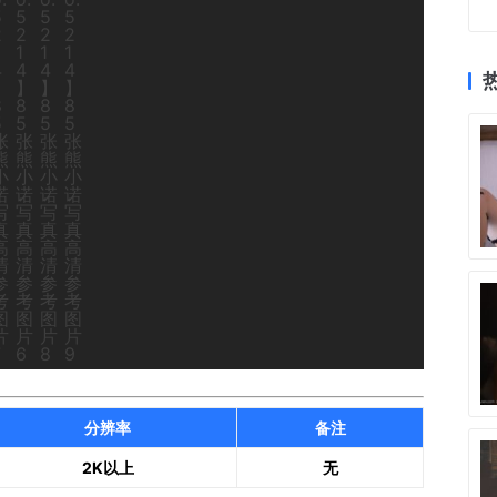
分辨率
备注
2K以上
无