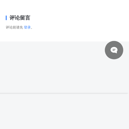
评论留言
评论前请先
登录
。
© 2026 网站对制作的字幕拥有版权，不对其他资源拥有版权，本站资源一律
【高清参考图】【秀人No.5415】64张利世
登录下载
写真高清参考图片
来自于用户上传，站长不具备充分的监控能力，如不慎侵犯到您的权益，请及
时联系站长，会尽快删除。