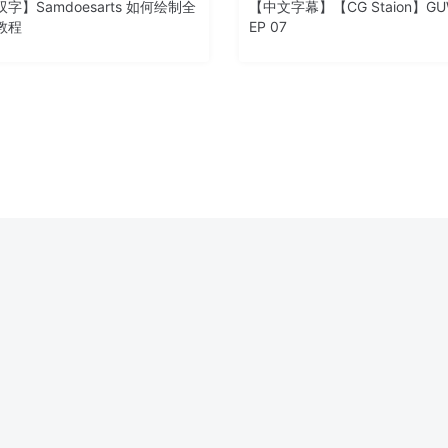
字】Samdoesarts 如何绘制全
【中文字幕】【CG Staion】GU
教程
EP 07
 Lin 概念艺术 3D Coat 简介
源一律来自于用户上传，站长不具备充分的监控能力，如不慎侵犯到您的权益，请及时