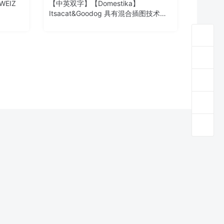
WEIZ
【中英双字】【Domestika】
Itsacat&Goodog 具有混合插图技术的
循环动画
登录下载
联系站长，会尽快删除。