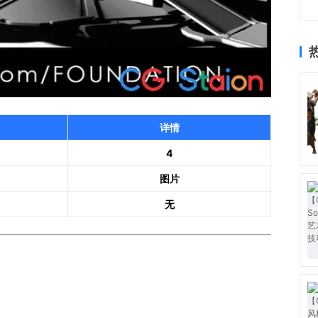
详情
4
图片
无