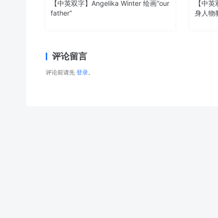
【中英双字】Angelika Winter 绘画“our
【中英双
father”
身人物
评论留言
评论前请先
登录
。
【中英双字】【Foundation Patreo】Norris
© 2026 网站对制作的字幕拥有版权，不对其他资源拥有版权，本站资