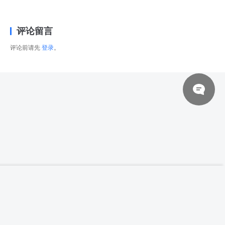
评论留言
评论前请先
登录
。
© 2026 网站对制作的字幕拥有版权，不对其他资源拥有版权，本站资源一律
【高清参考图】【秀人No.5603】80张鱼子
登录下载
酱Fish写真高清参考图片
来自于用户上传，站长不具备充分的监控能力，如不慎侵犯到您的权益，请及
时联系站长，会尽快删除。