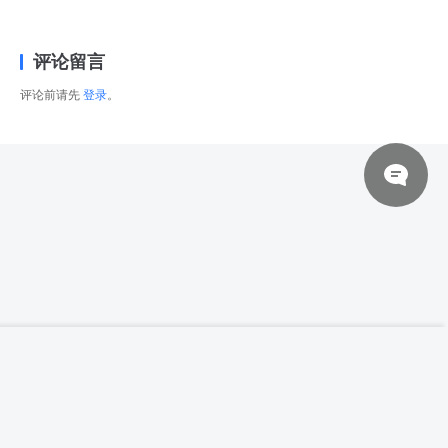
评论留言
评论前请先
登录
。
© 2026 网站对制作的字幕拥有版权，不对其他资源拥有版权，本站资源一律
【高清参考图】【秀人No.5629】83张王馨
登录下载
瑶yanni写真高清参考图片
来自于用户上传，站长不具备充分的监控能力，如不慎侵犯到您的权益，请及
时联系站长，会尽快删除。