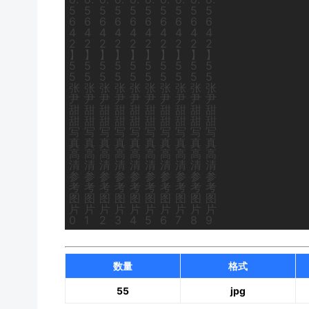
数量
格式
55
jpg