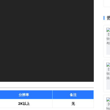
分辨率
备注
2K以上
无