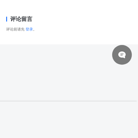
评论留言
评论前请先
登录
。
© 2026 网站对制作的字幕拥有版权，不对其他资源拥有版权，本站资源一律
【高清参考图】【语画界No.885】71张樱桃
登录下载
酱写真高清参考图片
来自于用户上传，站长不具备充分的监控能力，如不慎侵犯到您的权益，请及
时联系站长，会尽快删除。