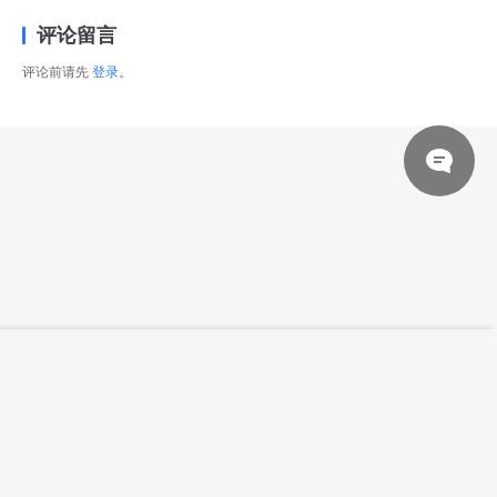
评论留言
评论前请先
登录
。
© 2026 网站对制作的字幕拥有版权，不对其他资源拥有版权，本站资源一律
【高清参考图】350张男性武术姿态动作高
登录下载
清参考图片
来自于用户上传，站长不具备充分的监控能力，如不慎侵犯到您的权益，请及
时联系站长，会尽快删除。