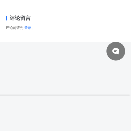
评论留言
评论前请先
登录
。
© 2026 网站对制作的字幕拥有版权，不对其他资源拥有版权，本站资源一律
【高清参考图】392张男女俄罗斯传统服饰姿
登录下载
态动作高清参考图片
来自于用户上传，站长不具备充分的监控能力，如不慎侵犯到您的权益，请及
时联系站长，会尽快删除。